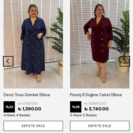
Deniz Tınısı Gömlek Elbise
Prestij 8 Düğme Ceket Elbise
₺ 1,790.00
₺ 4,990.00
%
22
%
25
₺ 1,390.00
₺ 3,740.00
4 Renk 4 Beden
5 Renk 5 Beden
SEPETE EKLE
SEPETE EKLE