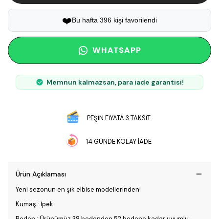
❤️
Bu hafta 396 kişi favorilendi
WHATSAPP
Memnun kalmazsan, para iade garantisi!
PEŞİN FİYATA 3 TAKSİT
14 GÜNDE KOLAY İADE
Ürün Açıklaması
Yeni sezonun en şık elbise modellerinden!
Kumaş : İpek
Beden : Ürünümüz 38 bedenden 52 bedene kadar uyumlu