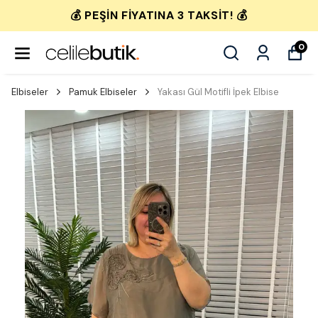
💰 PEŞIN FIYATINA 3 TAKSIT! 💰
0
Elbiseler
Pamuk Elbiseler
Yakası Gül Motifli İpek Elbise