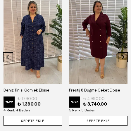
Deniz Tınısı Gömlek Elbise
Prestij 8 Düğme Ceket Elbise
₺ 1,790.00
₺ 4,990.00
%
22
%
25
₺ 1,390.00
₺ 3,740.00
4 Renk 4 Beden
5 Renk 5 Beden
SEPETE EKLE
SEPETE EKLE