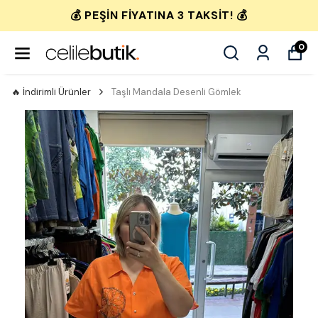
💰 PEŞIN FIYATINA 3 TAKSIT! 💰
0
🔥 İndirimli Ürünler
Taşlı Mandala Desenli Gömlek