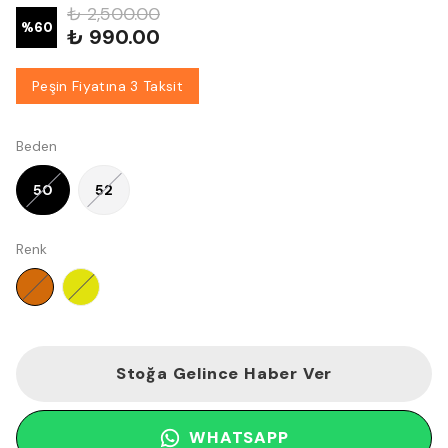
₺ 2,500.00
%
60
₺ 990.00
Peşin Fiyatına 3 Taksit
Beden
50
52
Renk
Stoğa Gelince Haber Ver
WHATSAPP