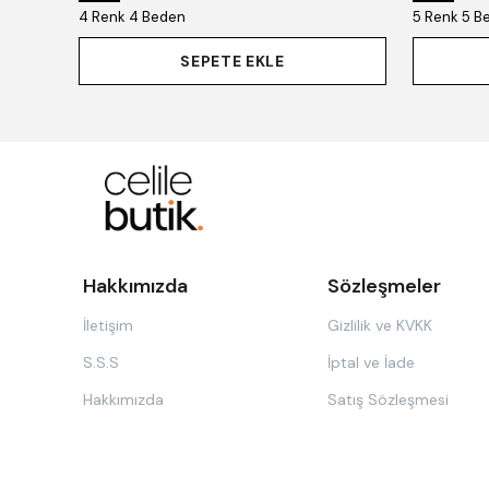
4 Renk 4 Beden
5 Renk 5 B
SEPETE EKLE
Hakkımızda
Sözleşmeler
İletişim
Gizlilik ve KVKK
S.S.S
İptal ve İade
Hakkımızda
Satış Sözleşmesi