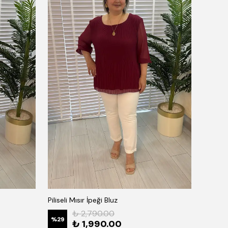
Piliseli Mısır İpeği Bluz
₺ 2,790.00
%
29
₺ 1,990.00