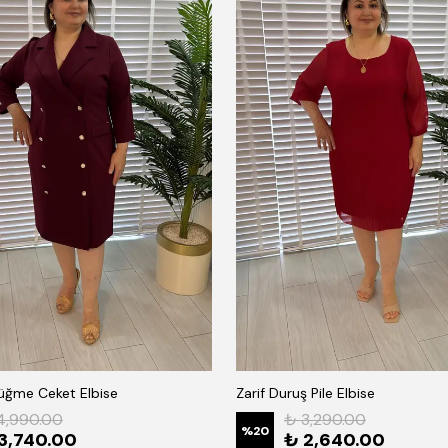
Düğme Ceket Elbise
Zarif Duruş Pile Elbise
4,990.00
₺ 3,290.00
%
20
3,740.00
₺ 2,640.00