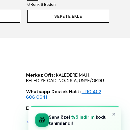
6 Renk 6 Beden
SEPETE EKLE
Merkez Ofis:
KALEDERE MAH.
BELEDİYE CAD. NO: 26 A, ÜNYE/ORDU
Whatsapp Destek Hattı
:
‪+90 452
606 0641
E-Posta
:
info@celilebutik.com
×
Sana özel
%5 indirim
kodu
🎁
tanımlandı!