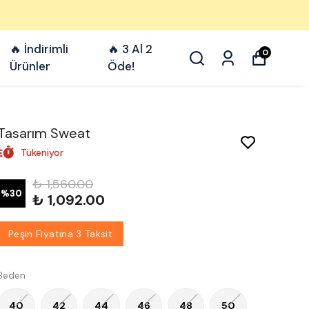
🔥 İndirimli
🔥 3 Al 2
0
Ürünler
Öde!
Tasarım Sweat
Tükeniyor
₺ 1,560.00
%
30
₺ 1,092.00
Peşin Fiyatına 3 Taksit
Beden
40
42
44
46
48
50