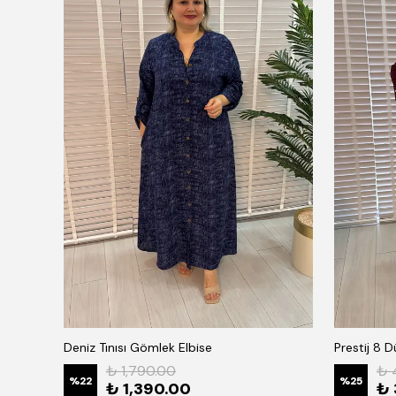
Deniz Tınısı Gömlek Elbise
Prestij 8 
₺ 1,790.00
₺ 
%
22
%
25
₺ 1,390.00
₺ 