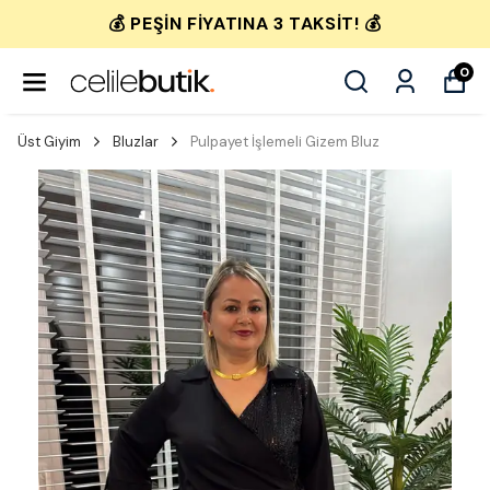
💰 PEŞIN FIYATINA 3 TAKSIT! 💰
0
Üst Giyim
Bluzlar
Pulpayet İşlemeli Gizem Bluz