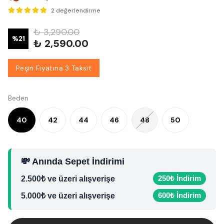
2 değerlendirme
₺ 3,290.00
%
21
₺ 2,590.00
Peşin Fiyatına 3 Taksit
Beden
40
42
44
46
48
50
💸 Anında Sepet İndirimi
250₺ İndirim
2.500₺ ve üzeri alışverişe
600₺ İndirim
5.000₺ ve üzeri alışverişe