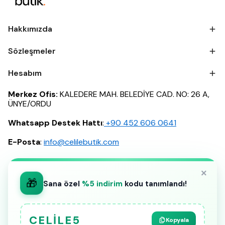
Hakkımızda
Sözleşmeler
Hesabım
Merkez Ofis:
KALEDERE MAH. BELEDİYE CAD. NO: 26 A,
ÜNYE/ORDU
Whatsapp Destek Hattı
:
‪+90 452 606 0641
E-Posta
:
info@celilebutik.com
×
🎁
Sana özel
%5 indirim
kodu tanımlandı!
CELILE5
Kopyala