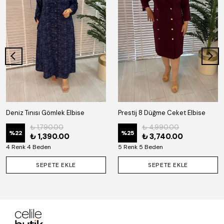
Deniz Tınısı Gömlek Elbise
Prestij 8 Düğme Ceket Elbise
₺ 1,790.00
₺ 4,990.00
%
22
%
25
₺ 1,390.00
₺ 3,740.00
4 Renk 4 Beden
5 Renk 5 Beden
SEPETE EKLE
SEPETE EKLE