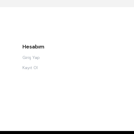
Hesabım
Giriş Yap
Kayıt Ol