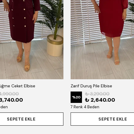
Düğme Ceket Elbise
Zarif Duruş Pile Elbise
4,990.00
₺ 3,290.00
%
20
3,740.00
₺ 2,640.00
eden
7 Renk 4 Beden
SEPETE EKLE
SEPETE EKLE