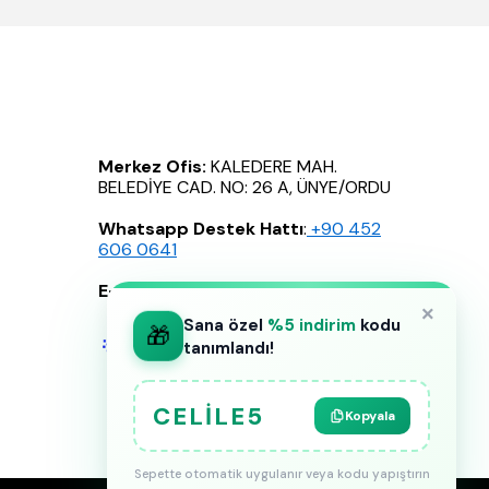
Merkez Ofis:
KALEDERE MAH.
BELEDİYE CAD. NO: 26 A, ÜNYE/ORDU
Whatsapp Destek Hattı
:
‪+90 452
606 0641
E-Posta
:
info@celilebutik.com
×
Sana özel
%5 indirim
kodu
🎁
tanımlandı!
CELILE5
Kopyala
Sepette otomatik uygulanır veya kodu yapıştırın