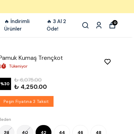
🔥 İndirimli
🔥 3 Al 2
0
Ürünler
Öde!
Pamuk Kumaş Trençkot
Tükeniyor
₺ 6,075.00
%
30
₺ 4,250.00
Peşin Fiyatına 3 Taksit
Beden
38
40
42
44
46
48