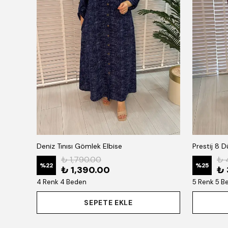
Deniz Tınısı Gömlek Elbise
Prestij 8 
₺ 1,790.00
₺ 
%
22
%
25
₺ 1,390.00
₺ 
4 Renk 4 Beden
5 Renk 5 B
SEPETE EKLE