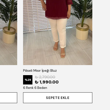
Piliseli Mısır İpeği Bluz
₺ 2,790.00
%
29
₺ 1,990.00
6 Renk 6 Beden
SEPETE EKLE