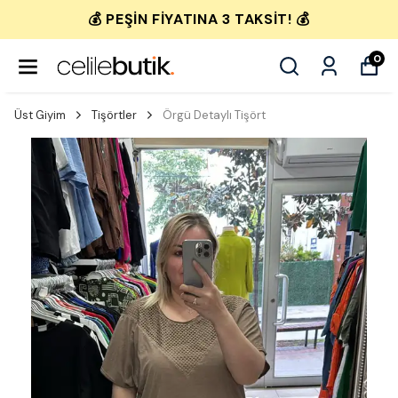
💰 PEŞIN FIYATINA 3 TAKSIT! 💰
0
Üst Giyim
Tişörtler
Örgü Detaylı Tişört