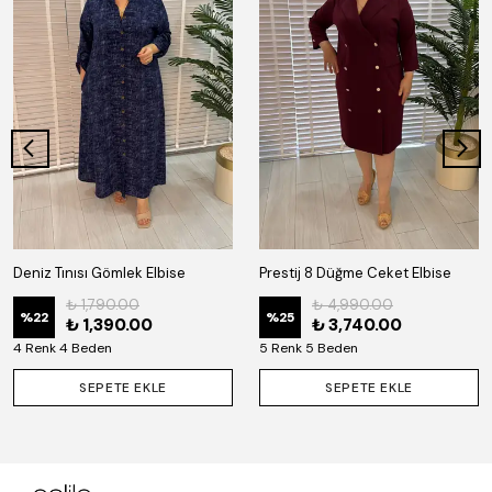
Deniz Tınısı Gömlek Elbise
Prestij 8 Düğme Ceket Elbise
₺ 1,790.00
₺ 4,990.00
%
22
%
25
₺ 1,390.00
₺ 3,740.00
4 Renk 4 Beden
5 Renk 5 Beden
SEPETE EKLE
SEPETE EKLE