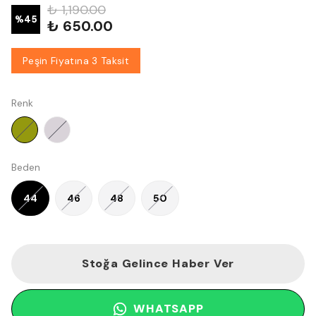
₺ 1,190.00
%
45
₺ 650.00
Peşin Fiyatına 3 Taksit
Renk
Beden
44
46
48
50
Stoğa Gelince Haber Ver
WHATSAPP