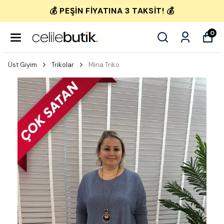
💰 PEŞIN FIYATINA 3 TAKSIT! 💰
0
Üst Giyim
Trikolar
Mina Triko