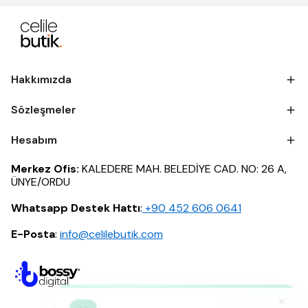
Hakkımızda
Sözleşmeler
Hesabım
Merkez Ofis:
KALEDERE MAH. BELEDİYE CAD. NO: 26 A,
ÜNYE/ORDU
Whatsapp Destek Hattı
:
‪+90 452 606 0641
E-Posta
:
info@celilebutik.com
×
🎁
Sana özel
%5 indirim
kodu tanımlandı!