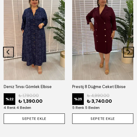
Deniz Tınısı Gömlek Elbise
Prestij 8 Düğme Ceket Elbise
₺ 1,790.00
₺ 4,990.00
%
22
%
25
₺ 1,390.00
₺ 3,740.00
4 Renk 4 Beden
5 Renk 5 Beden
SEPETE EKLE
SEPETE EKLE