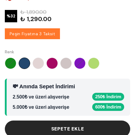
₺ 1,890.00
%
32
₺ 1,290.00
Peşin Fiyatına 3 Taksit
Renk
💸 Anında Sepet İndirimi
250₺ İndirim
2.500₺ ve üzeri alışverişe
600₺ İndirim
5.000₺ ve üzeri alışverişe
SEPETE EKLE