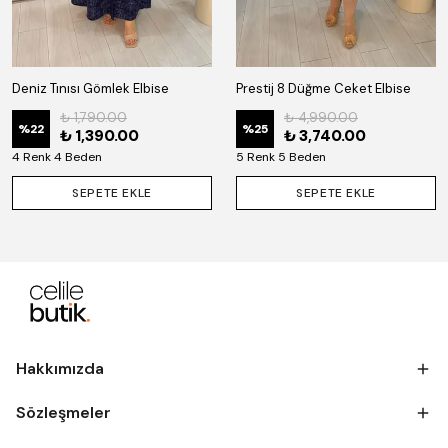
Deniz Tınısı Gömlek Elbise
Prestij 8 Düğme Ceket Elbise
₺ 1,790.00
₺ 4,990.00
%
22
%
25
₺ 1,390.00
₺ 3,740.00
4 Renk 4 Beden
5 Renk 5 Beden
SEPETE EKLE
SEPETE EKLE
Hakkımızda
Sözleşmeler