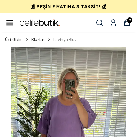
💰 PEŞIN FIYATINA 3 TAKSIT! 💰
0
Üst Giyim
Bluzlar
Lavinya Bluz