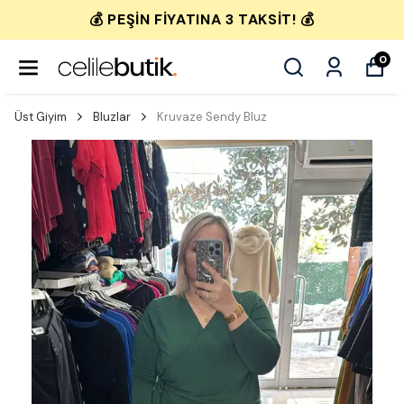
💰 PEŞIN FIYATINA 3 TAKSIT! 💰
0
Üst Giyim
Bluzlar
Kruvaze Sendy Bluz