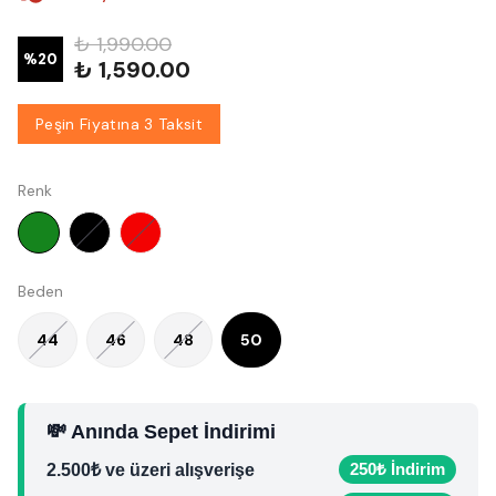
₺ 1,990.00
%
20
₺ 1,590.00
Peşin Fiyatına 3 Taksit
Renk
Beden
44
46
48
50
💸 Anında Sepet İndirimi
250₺ İndirim
2.500₺ ve üzeri alışverişe