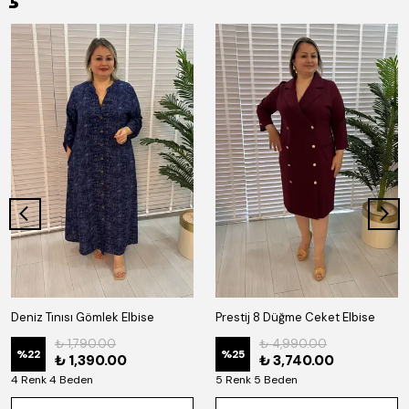
Deniz Tınısı Gömlek Elbise
Prestij 8 Düğme Ceket Elbise
₺ 1,790.00
₺ 4,990.00
%
22
%
25
₺ 1,390.00
₺ 3,740.00
4 Renk 4 Beden
5 Renk 5 Beden