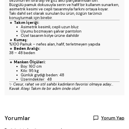
sezonun en sıra dışı ve göz alıcı parçalarından biri.
Büzgülü pamuk dokusuyla serin ve hafif bir kullanım sunarken,
asimetrik kesimi ve cepli tasarımıyla farkını ortaya koyar.
Takı dahil set olarak sunulan bu ürün, özgün tarzınızı
konuşturmak için birebir.
🔸
Takım İçeriği:
Asimetrik kesimli, cepli uzun bluz
Uyumu bozmayan şalvar pantolon
Özel tasarım kolye ürüne dahildir
🔸
Kumaş:
%100 Pamuk – nefes alan, hafif, terletmeyen yapıda
🔸
Beden Aralığı:
38 – 48 beden
🔸
Manken Ölçüleri:
Boy: 160 cm
Kilo: 95 kg
Günlük giydiği beden: 48
Üzerindekiler: 48
✨
Cesur, rahat ve stil sahibi kadınların favorisi olmaya aday...
Kavak Ateşi Takım ile bir adım önde olun!
Yorumlar
Yorum Yap