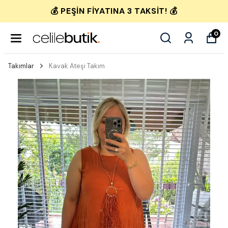
💰 PEŞIN FIYATINA 3 TAKSIT! 💰
0
Takımlar
Kavak Ateşi Takım