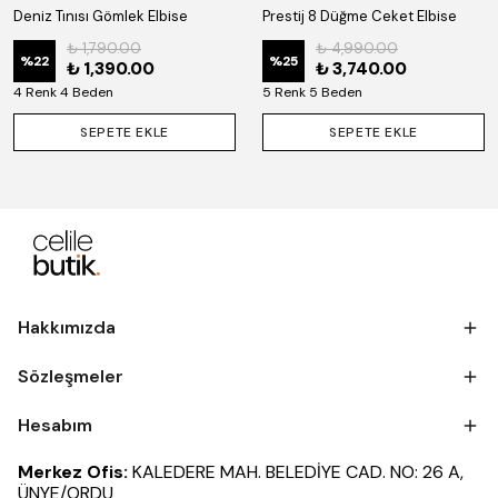
Deniz Tınısı Gömlek Elbise
Prestij 8 Düğme Ceket Elbise
₺ 1,790.00
₺ 4,990.00
%
22
%
25
₺ 1,390.00
₺ 3,740.00
4 Renk 4 Beden
5 Renk 5 Beden
SEPETE EKLE
SEPETE EKLE
Hakkımızda
Sözleşmeler
Hesabım
Merkez Ofis:
KALEDERE MAH. BELEDİYE CAD. NO: 26 A,
ÜNYE/ORDU