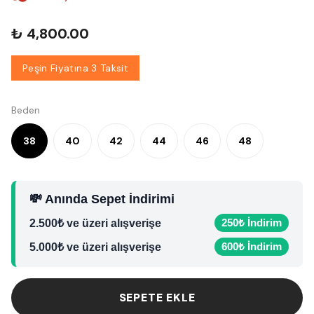
₺ 4,800.00
Peşin Fiyatına 3 Taksit
Beden
38
40
42
44
46
48
💸 Anında Sepet İndirimi
250₺ İndirim
2.500₺ ve üzeri alışverişe
600₺ İndirim
5.000₺ ve üzeri alışverişe
SEPETE EKLE