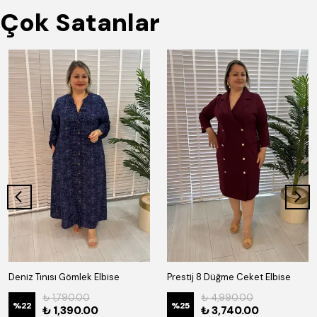
Çok Satanlar
Deniz Tınısı Gömlek Elbise
Prestij 8 Düğme Ceket Elbise
₺ 1,790.00
₺ 4,990.00
%
22
%
25
₺ 1,390.00
₺ 3,740.00