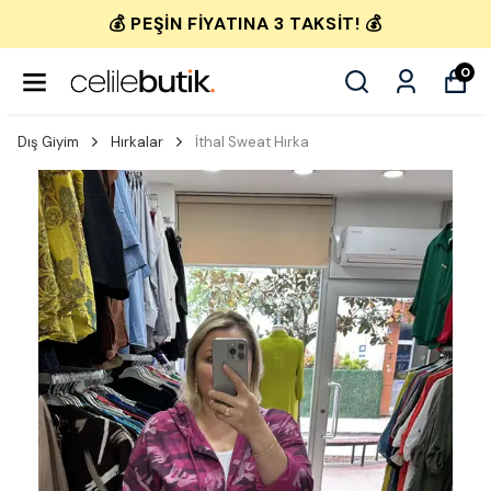
💰 PEŞIN FIYATINA 3 TAKSIT! 💰
0
Dış Giyim
Hırkalar
İthal Sweat Hırka