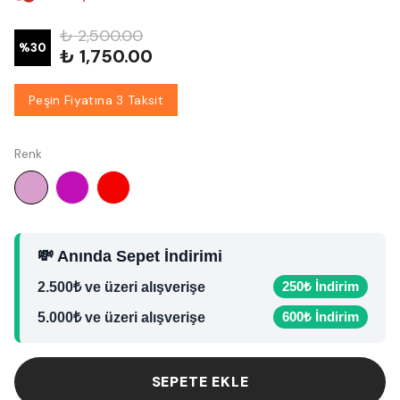
₺ 2,500.00
%
30
₺ 1,750.00
Peşin Fiyatına 3 Taksit
Renk
💸 Anında Sepet İndirimi
250₺ İndirim
2.500₺ ve üzeri alışverişe
600₺ İndirim
5.000₺ ve üzeri alışverişe
SEPETE EKLE