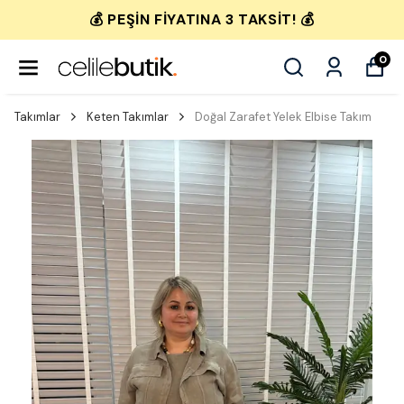
💰 PEŞIN FIYATINA 3 TAKSIT! 💰
0
Takımlar
Keten Takımlar
Doğal Zarafet Yelek Elbise Takım