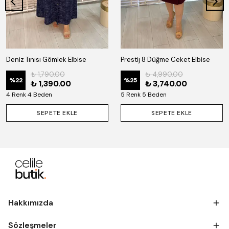
Deniz Tınısı Gömlek Elbise
Prestij 8 Düğme Ceket Elbise
₺ 1,790.00
₺ 4,990.00
%
22
%
25
₺ 1,390.00
₺ 3,740.00
4 Renk 4 Beden
5 Renk 5 Beden
SEPETE EKLE
SEPETE EKLE
Hakkımızda
Sözleşmeler