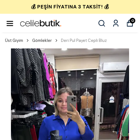
💰 PEŞIN FIYATINA 3 TAKSIT! 💰
0
Üst Giyim
Gömlekler
Deri Pul Payet Cepli Bluz