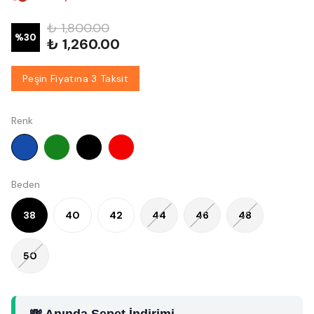
₺ 1,800.00
%
30
₺ 1,260.00
Peşin Fiyatına 3 Taksit
Renk
Beden
38
40
42
44
46
48
50