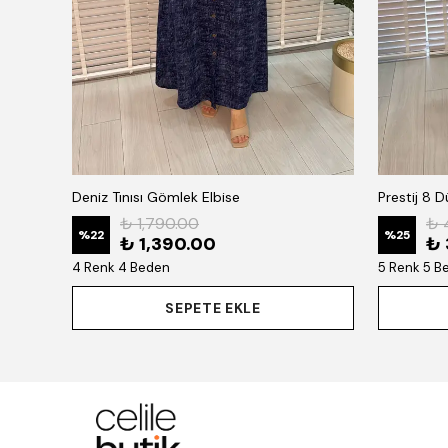
Deniz Tınısı Gömlek Elbise
Prestij 8 
₺ 1,790.00
₺ 
%
22
%
25
₺ 1,390.00
₺ 
4 Renk 4 Beden
5 Renk 5 B
SEPETE EKLE