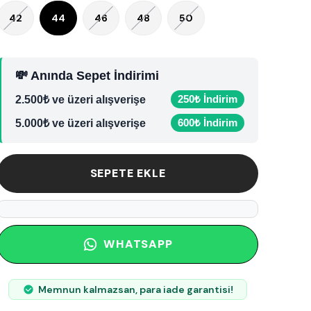
42
44
46
48
50
💸 Anında Sepet İndirimi
250₺ İndirim
2.500₺ ve üzeri alışverişe
600₺ İndirim
5.000₺ ve üzeri alışverişe
SEPETE EKLE
WHATSAPP
Memnun kalmazsan, para iade garantisi!