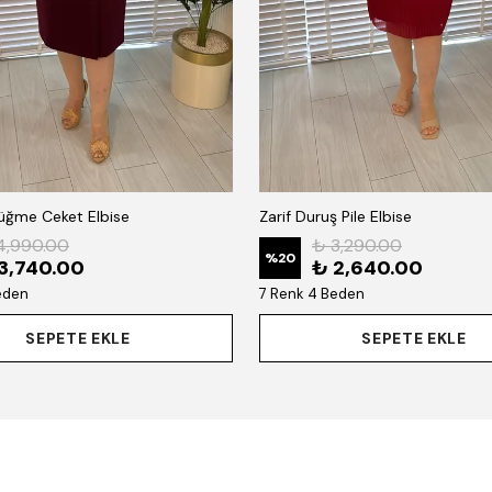
Düğme Ceket Elbise
Zarif Duruş Pile Elbise
4,990.00
₺ 3,290.00
%
20
3,740.00
₺ 2,640.00
eden
7 Renk 4 Beden
SEPETE EKLE
SEPETE EKLE