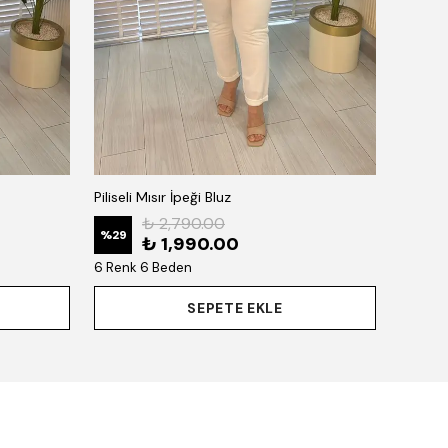
Piliseli Mısır İpeği Bluz
₺ 2,790.00
%
29
₺ 1,990.00
6 Renk 6 Beden
SEPETE EKLE