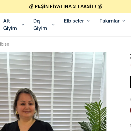
💰 PEŞIN FIYATINA 3 TAKSIT! 💰
Alt
Dış
Elbiseler
Takımlar
Giyim
Giyim
lbise