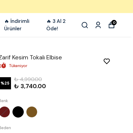
🔥 İndirimli
🔥 3 Al 2
0
Ürünler
Öde!
Zarif Kesim Tokalı Elbise
Tükeniyor
₺ 4,990.00
%
25
₺ 3,740.00
Renk
Beden