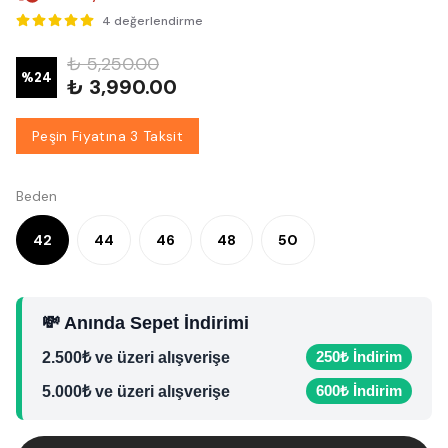
4 değerlendirme
₺ 5,250.00
%
24
₺ 3,990.00
Peşin Fiyatına 3 Taksit
Beden
42
44
46
48
50
💸 Anında Sepet İndirimi
250₺ İndirim
2.500₺ ve üzeri alışverişe
600₺ İndirim
5.000₺ ve üzeri alışverişe