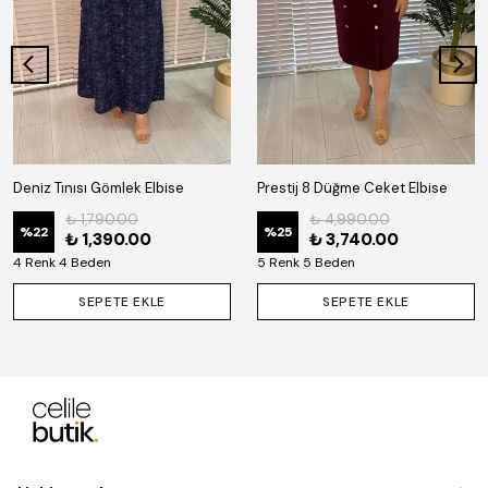
Deniz Tınısı Gömlek Elbise
Prestij 8 Düğme Ceket Elbise
₺ 1,790.00
₺ 4,990.00
%
22
%
25
₺ 1,390.00
₺ 3,740.00
4 Renk 4 Beden
5 Renk 5 Beden
SEPETE EKLE
SEPETE EKLE