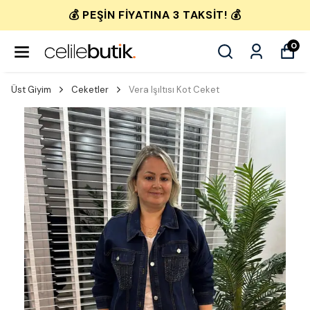
💰 PEŞIN FIYATINA 3 TAKSIT! 💰
0
Üst Giyim
Ceketler
Vera Işıltısı Kot Ceket