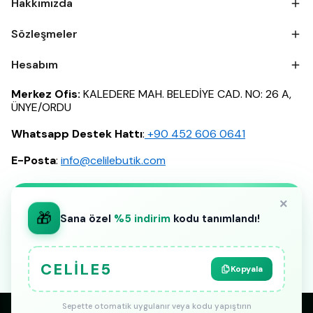
Hakkımızda
Sözleşmeler
Hesabım
Merkez Ofis:
KALEDERE MAH. BELEDİYE CAD. NO: 26 A,
ÜNYE/ORDU
Whatsapp Destek Hattı
:
‪+90 452 606 0641
E-Posta
:
info@celilebutik.com
×
🎁
Sana özel
%5 indirim
kodu tanımlandı!
CELILE5
Kopyala
Sepette otomatik uygulanır veya kodu yapıştırın
Copyright © 2024 Celile Butik. Tüm Hakları Saklıdır. Created &