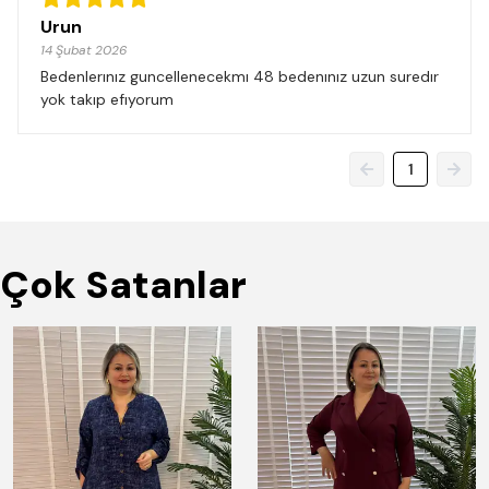
Urun
14 Şubat 2026
Bedenlerınız guncellenecekmı 48 bedenınız uzun suredır
yok takıp efıyorum
1
Çok Satanlar