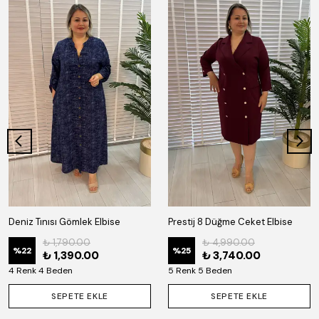
Deniz Tınısı Gömlek Elbise
Prestij 8 Düğme Ceket Elbise
₺ 1,790.00
₺ 4,990.00
%
22
%
25
₺ 1,390.00
₺ 3,740.00
4 Renk 4 Beden
5 Renk 5 Beden
SEPETE EKLE
SEPETE EKLE