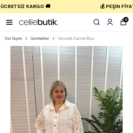
💰 PEŞIN FIYATINA 3 TAKSIT! 💰
0
Üst Giyim
Gömlekler
Venedik Dantel Bluz