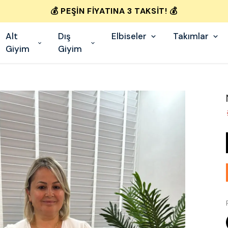
💰 PEŞIN FIYATINA 3 TAKSIT! 💰
Alt
Dış
Elbiseler
Takımlar
Giyim
Giyim