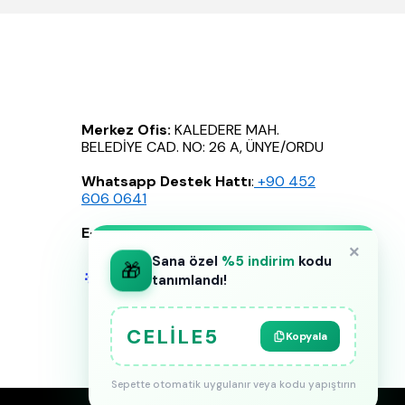
Merkez Ofis:
KALEDERE MAH.
BELEDİYE CAD. NO: 26 A, ÜNYE/ORDU
Whatsapp Destek Hattı
:
‪+90 452
606 0641
E-Posta
:
info@celilebutik.com
×
Sana özel
%5 indirim
kodu
🎁
tanımlandı!
CELILE5
Kopyala
Sepette otomatik uygulanır veya kodu yapıştırın