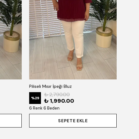
Piliseli Mısır İpeği Bluz
₺ 2,790.00
%
29
₺ 1,990.00
6 Renk 6 Beden
SEPETE EKLE