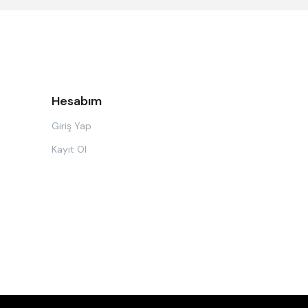
Hesabım
Giriş Yap
Kayıt Ol