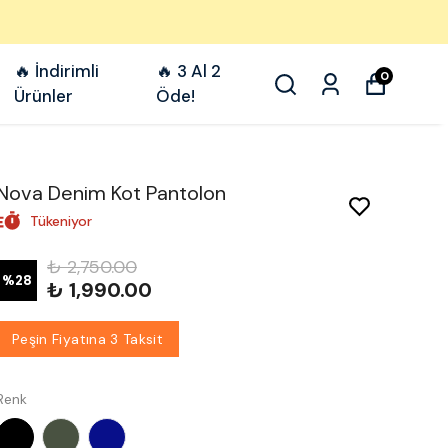
🔥 İndirimli
🔥 3 Al 2
0
Ürünler
Öde!
Nova Denim Kot Pantolon
Tükeniyor
₺ 2,750.00
%
28
₺ 1,990.00
Peşin Fiyatına 3 Taksit
Renk