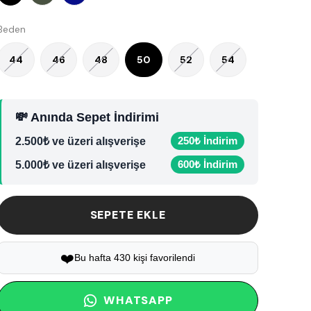
Beden
44
46
48
50
52
54
💸 Anında Sepet İndirimi
250₺ İndirim
2.500₺ ve üzeri alışverişe
600₺ İndirim
5.000₺ ve üzeri alışverişe
SEPETE EKLE
❤️
Bu hafta 430 kişi favorilendi
WHATSAPP