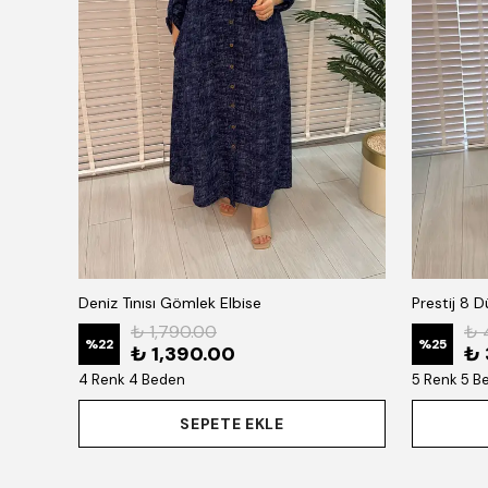
Deniz Tınısı Gömlek Elbise
Prestij 8 
₺ 1,790.00
₺ 
%
22
%
25
₺ 1,390.00
₺ 
4 Renk 4 Beden
5 Renk 5 B
SEPETE EKLE