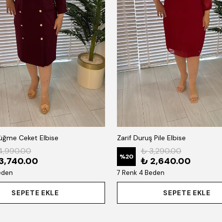
Düğme Ceket Elbise
Zarif Duruş Pile Elbise
4,990.00
₺ 3,290.00
%
20
3,740.00
₺ 2,640.00
eden
7 Renk 4 Beden
SEPETE EKLE
SEPETE EKLE