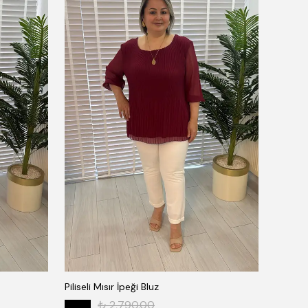
Piliseli Mısır İpeği Bluz
₺ 2,790.00