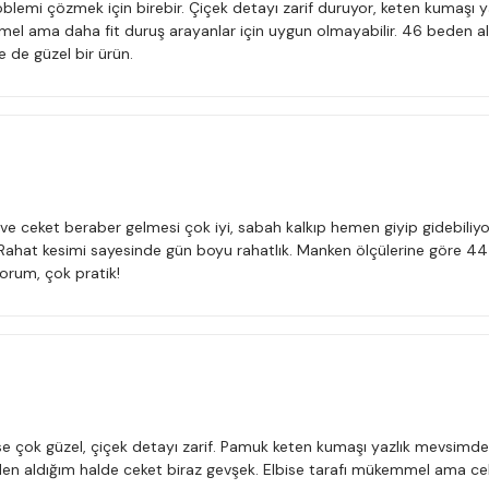
oblemi çözmek için birebir. Çiçek detayı zarif duruyor, keten kumaşı 
mel ama daha fit duruş arayanlar için uygun olmayabilir. 46 beden a
e de güzel bir ürün.
ise ve ceket beraber gelmesi çok iyi, sabah kalkıp hemen giyip gidebili
 Rahat kesimi sayesinde gün boyu rahatlık. Manken ölçülerine göre
orum, çok pratik!
lbise çok güzel, çiçek detayı zarif. Pamuk keten kumaşı yazlık mevsimde
en aldığım halde ceket biraz gevşek. Elbise tarafı mükemmel ama ce