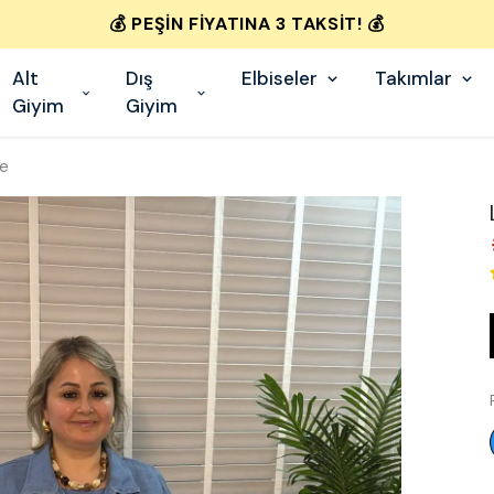
💰 PEŞIN FIYATINA 3 TAKSIT! 💰
Alt
Dış
Elbiseler
Takımlar
Giyim
Giyim
se