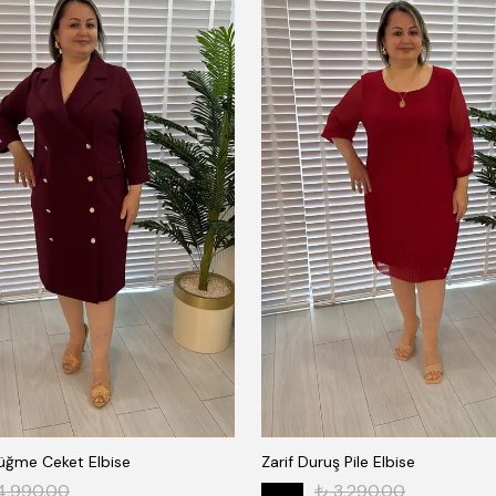
Düğme Ceket Elbise
Zarif Duruş Pile Elbise
4,990.00
₺ 3,290.00