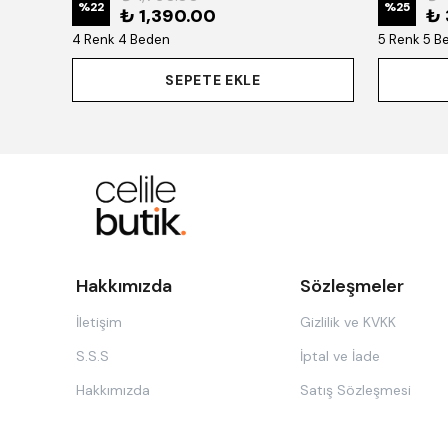
%
22
%
25
₺ 1,390.00
₺ 
4 Renk 4 Beden
5 Renk 5 B
SEPETE EKLE
Hakkımızda
Sözleşmeler
İletişim
Gizlilik ve KVKK
S.S.S
İptal ve İade
Hakkımızda
Satış Sözleşmesi