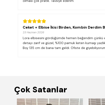
olması çok pratik. Tavsiye ederim.
Ceket + Elbise İkisi Birden, Kombin Derdim Bi
23 Haziran 2026
Lora elbisesini gördüğümde hemen beğendim çünkü elb
detayı zarif ve güzel, %100 pamuk keten kumaşı yazl
Boy 135 cm de bana tam geldi. Ofiste de giyebiliyorum,
Çok Satanlar