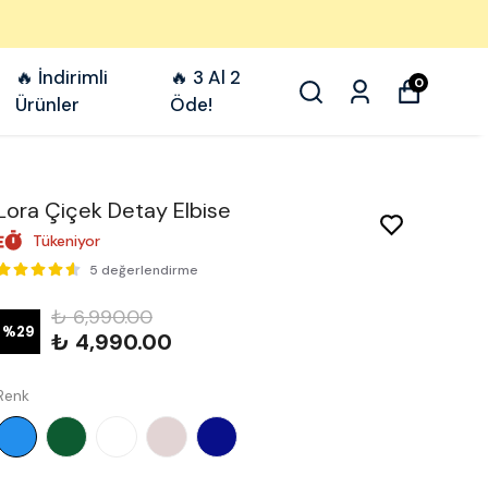
🔥 İndirimli
🔥 3 Al 2
0
Ürünler
Öde!
Lora Çiçek Detay Elbise
Tükeniyor
5 değerlendirme
₺ 6,990.00
%
29
₺ 4,990.00
Renk