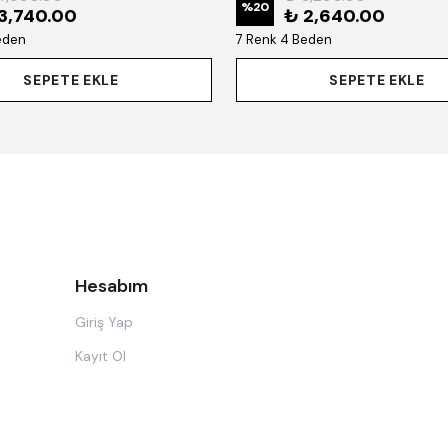
%
20
3,740.00
₺ 2,640.00
eden
7 Renk 4 Beden
SEPETE EKLE
SEPETE EKLE
Hesabım
Giriş Yap
Kayıt Ol