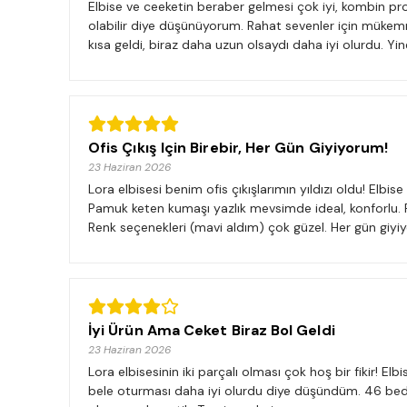
Elbise ve ceeketin beraber gelmesi çok iyi, kombin pr
olabilir diye düşünüyorum. Rahat sevenler için mükem
kısa geldi, biraz daha uzun olsaydı daha iyi olurdu. Yin
Ofis Çıkış Için Birebir, Her Gün Giyiyorum!
23 Haziran 2026
Lora elbisesi benim ofis çıkışlarımın yıldızı oldu! Elb
Pamuk keten kumaşı yazlık mevsimde ideal, konforlu.
Renk seçenekleri (mavi aldım) çok güzel. Her gün giyiy
İyi Ürün Ama Ceket Biraz Bol Geldi
23 Haziran 2026
Lora elbisesinin iki parçalı olması çok hoş bir fikir! E
bele oturması daha iyi olurdu diye düşündüm. 46 bed