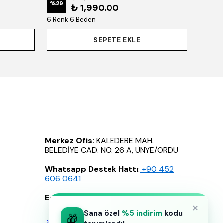
%
29
₺ 1,990.00
6 Renk 6 Beden
SEPETE EKLE
Merkez Ofis:
KALEDERE MAH.
BELEDİYE CAD. NO: 26 A, ÜNYE/ORDU
Whatsapp Destek Hattı
:
‪+90 452
606 0641
E-Posta
:
info@celilebutik.com
×
Sana özel
%5 indirim
kodu
🎁