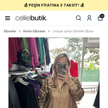
💰 PEŞIN FIYATINA 3 TAKSIT! 💰
0
Elbiseler
Keten Elbiseler
Leopar Işıltısı Gömlek Elbise