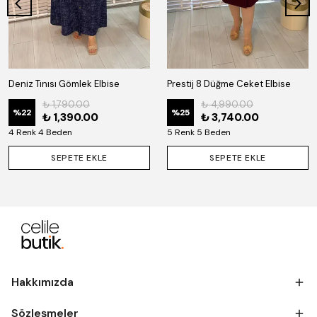
Deniz Tınısı Gömlek Elbise
Prestij 8 Düğme Ceket Elbise
₺ 1,790.00
₺ 4,990.00
%
22
%
25
₺ 1,390.00
₺ 3,740.00
4 Renk 4 Beden
5 Renk 5 Beden
SEPETE EKLE
SEPETE EKLE
Hakkımızda
Sözleşmeler