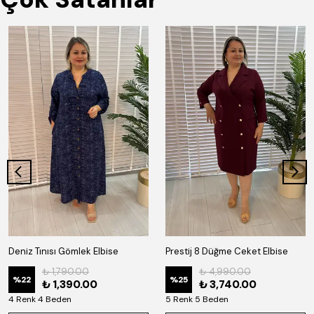
Deniz Tınısı Gömlek Elbise
Prestij 8 Düğme Ceket Elbise
₺ 1,790.00
₺ 4,990.00
%
22
%
25
₺ 1,390.00
₺ 3,740.00
4 Renk 4 Beden
5 Renk 5 Beden