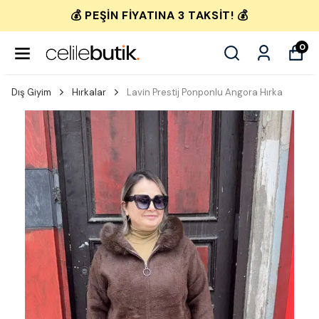
💰 PEŞIN FIYATINA 3 TAKSIT! 💰
0
Dış Giyim
Hırkalar
Lavin Prestij Ponponlu Angora Hırka