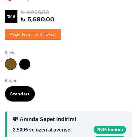
₺ 6,990.00
%
19
₺ 5,690.00
Peşin Fiyatına 3 Taksit
Renk
Beden
Standart
💸 Anında Sepet İndirimi
250₺ İndirim
2.500₺ ve üzeri alışverişe