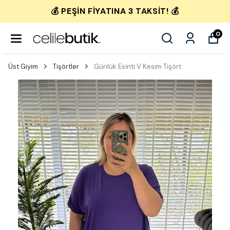
💰 PEŞIN FIYATINA 3 TAKSIT! 💰
0
Üst Giyim
Tişörtler
Günlük Esinti V Kesim Tişört