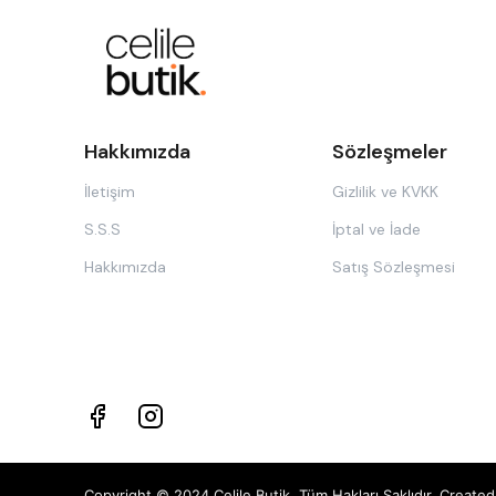
dikdörtgen gibi farklı vücut formları için en
ideal etek modellerini inceleyerek, kusursuz
görünümün şifrelerini çözüyoruz.
Hakkımızda
Sözleşmeler
İletişim
Gizlilik ve KVKK
S.S.S
İptal ve İade
Hakkımızda
Satış Sözleşmesi
Copyright © 2024 Celile Butik. Tüm Hakları Saklıdır. Creat