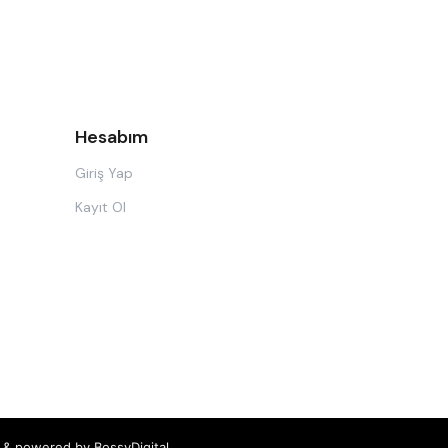
Hesabım
Giriş Yap
Kayıt Ol
ed & powered by
BossyDigital.