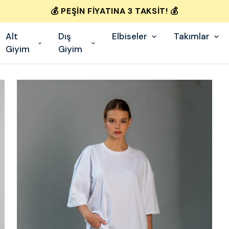
💰 PEŞIN FIYATINA 3 TAKSIT! 💰
Alt
Dış
Elbiseler
Takımlar
Giyim
Giyim