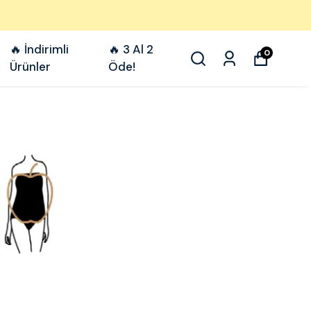
🔥 İndirimli
🔥 3 Al 2
0
Ürünler
Öde!