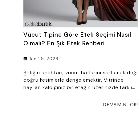
Vücut Tipine Göre Etek Seçimi Nasıl
Olmalı? En Şık Etek Rehberi
Jan 29, 2026
Şıklığın anahtarı, vücut hatlarını saklamak değil
doğru kesimlerle dengelemektir. Vitrinde
hayran kaldığınız bir eteğin üzerinizde farklı
durmasının temel nedeni beden ölçüsü değil,
vücut tipine uygun olmayan kalıp seçimidir.
DEVAMINI OK
Hangi modelin kalçaları dengelediğini,
hangisinin boyu daha uzun gösterdiğini bilmek
alışverişte hata payını sıfıra indirir. Bu
rehberde; elma, armut, kum saati ve