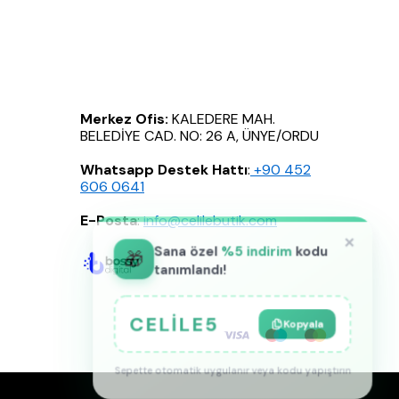
Merkez Ofis:
KALEDERE MAH.
BELEDİYE CAD. NO: 26 A, ÜNYE/ORDU
Whatsapp Destek Hattı
:
‪+90 452
606 0641
E-Posta
:
info@celilebutik.com
×
Sana özel
%5 indirim
kodu
🎁
tanımlandı!
CELILE5
Kopyala
Sepette otomatik uygulanır veya kodu yapıştırın