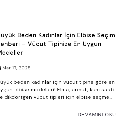
Büyük Beden Kadınlar İçin Elbise Seçim
Rehberi – Vücut Tipinize En Uygun
Modeller
Mar 17, 2025
üyük beden kadınlar için vücut tipine göre en
ygun elbise modelleri! Elma, armut, kum saati
e dikdörtgen vücut tipleri için elbise seçme
ehberini keşfedin. Şık ve rahat kombin
nerileri burada!
DEVAMINI OKU