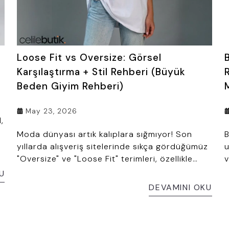
Loose Fit vs Oversize: Görsel
Karşılaştırma + Stil Rehberi (Büyük
Beden Giyim Rehberi)
May 23, 2026
,
Moda dünyası artık kalıplara sığmıyor! Son
B
yıllarda alışveriş sitelerinde sıkça gördüğümüz
u
"Oversize" ve "Loose Fit" terimleri, özellikle
v
konforun ön planda olduğu büyük beden kadın
r
U
giyim dünyasında devrim yarattı. Peki, bu
ö
DEVAMINI OKU
,
terimler arasındaki ince çizgiyi biliyor
musunuz? Hangi kalıp sizi daha fit, hangisi
daha salaş gösterir? İşte stil rehberimiz!