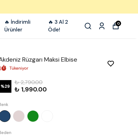
🔥 İndirimli
🔥 3 Al 2
0
Ürünler
Öde!
Akdeniz Rüzgarı Maksi Elbise
Tükeniyor
₺ 2,790.00
%
29
₺ 1,990.00
Renk
Beden