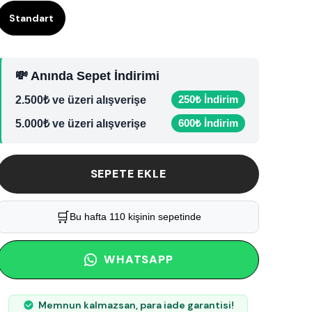
Standart
💸 Anında Sepet İndirimi
250₺ İndirim
2.500₺ ve üzeri alışverişe
600₺ İndirim
5.000₺ ve üzeri alışverişe
SEPETE EKLE
⭐
Son 3 günde 20 adet satıldı
WHATSAPP
Memnun kalmazsan, para iade garantisi!