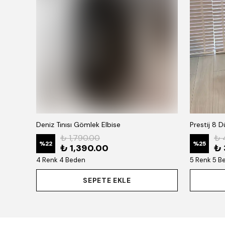
Deniz Tınısı Gömlek Elbise
Prestij 8 
₺ 1,790.00
₺ 
%
22
%
25
₺ 1,390.00
₺ 
4 Renk 4 Beden
5 Renk 5 B
SEPETE EKLE