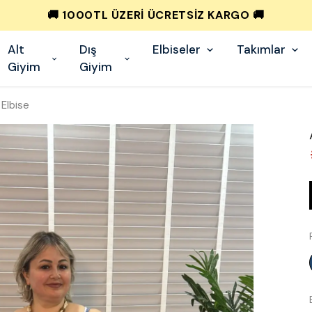
💰 PEŞIN FIYATINA 3 TAKSIT! 💰
Alt
Dış
Elbiseler
Takımlar
Giyim
Giyim
 Elbise