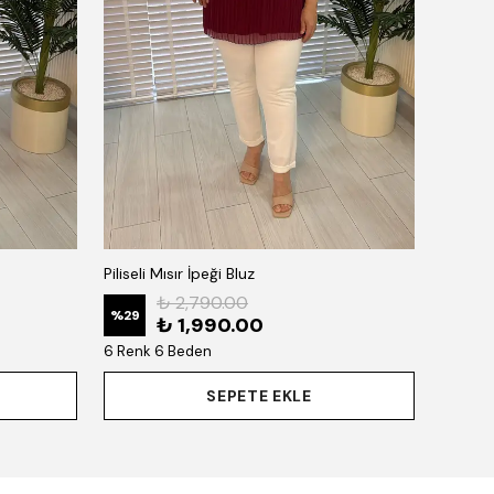
Piliseli Mısır İpeği Bluz
₺ 2,790.00
%
29
₺ 1,990.00
6 Renk 6 Beden
SEPETE EKLE