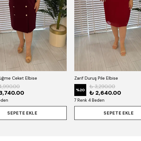
Düğme Ceket Elbise
Zarif Duruş Pile Elbise
4,990.00
₺ 3,290.00
%
20
3,740.00
₺ 2,640.00
eden
7 Renk 4 Beden
SEPETE EKLE
SEPETE EKLE