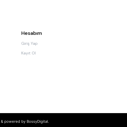
Hesabım
Giriş Yap
Kayıt Ol
ed & powered by
BossyDigital.