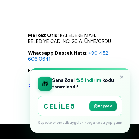
Merkez Ofis:
KALEDERE MAH.
BELEDİYE CAD. NO: 26 A, ÜNYE/ORDU
Whatsapp Destek Hattı
:
‪+90 452
606 0641
E-Posta
:
info@celilebutik.com
×
Sana özel
%5 indirim
kodu
🎁
tanımlandı!
CELILE5
Kopyala
Sepette otomatik uygulanır veya kodu yapıştırın